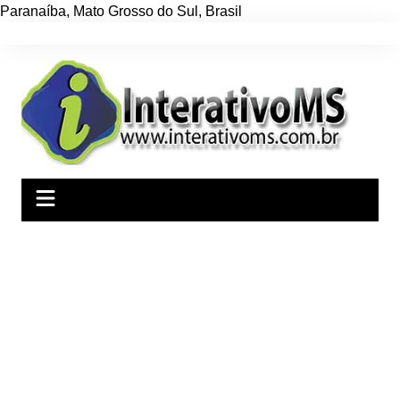
Paranaíba
,
Mato Grosso do Sul
,
Brasil
Ir
para
o
conteúdo