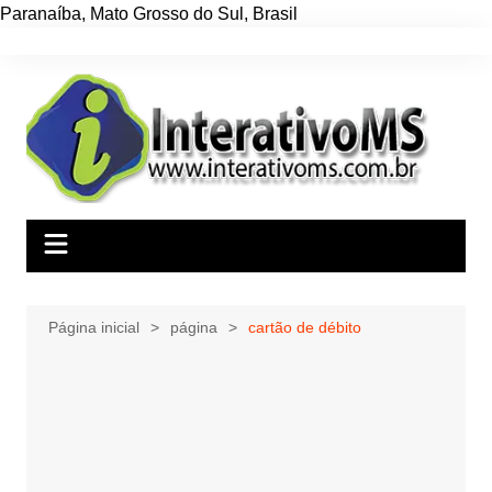
Paranaíba
,
Mato Grosso do Sul
,
Brasil
Ir
para
o
conteúdo
Página inicial
página
cartão de débito