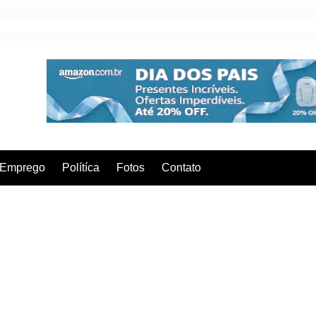
Emprego
Polítíca
Fotos
Contato