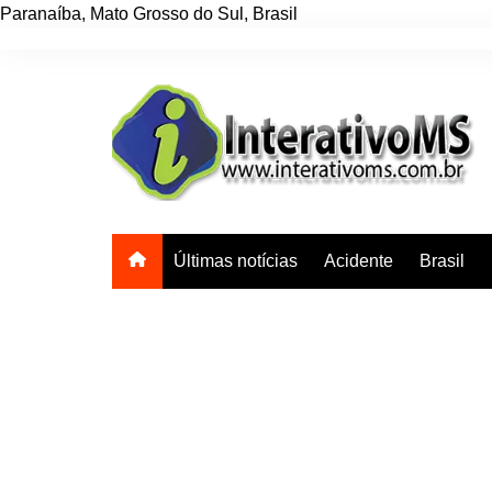
Paranaíba
,
Mato Grosso do Sul
,
Brasil
Ir
para
o
conteúdo
Últimas notícias
Acidente
Brasil