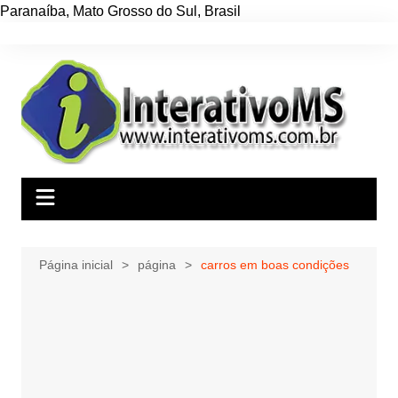
Paranaíba
,
Mato Grosso do Sul
,
Brasil
Ir
para
o
conteúdo
Página inicial
página
carros em boas condições