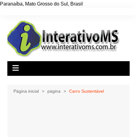
Paranaíba
,
Mato Grosso do Sul
,
Brasil
Ir
para
o
conteúdo
Página inicial
página
Carro Sustentável