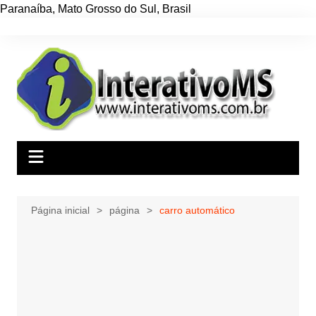
Paranaíba
,
Mato Grosso do Sul
,
Brasil
Ir
para
o
conteúdo
Página inicial
página
carro automático