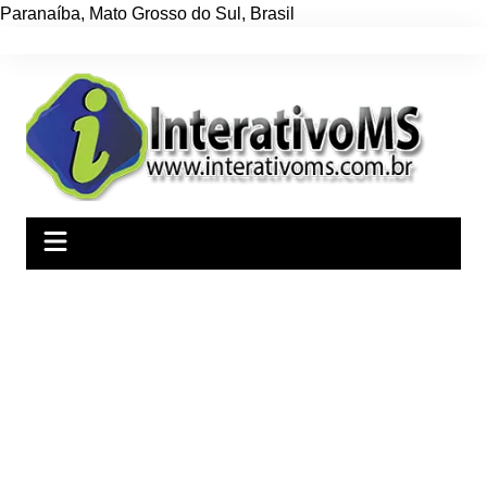
Paranaíba
,
Mato Grosso do Sul
,
Brasil
Ir
para
o
conteúdo