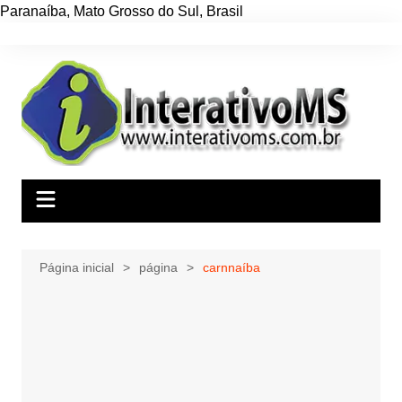
Paranaíba
,
Mato Grosso do Sul
,
Brasil
Ir
para
o
conteúdo
Página inicial
página
carnnaíba