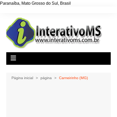
Paranaíba
,
Mato Grosso do Sul
,
Brasil
Ir
para
o
conteúdo
Página inicial
página
Carneirinho (MG)