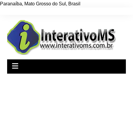
Paranaíba
,
Mato Grosso do Sul
,
Brasil
Ir
para
o
conteúdo