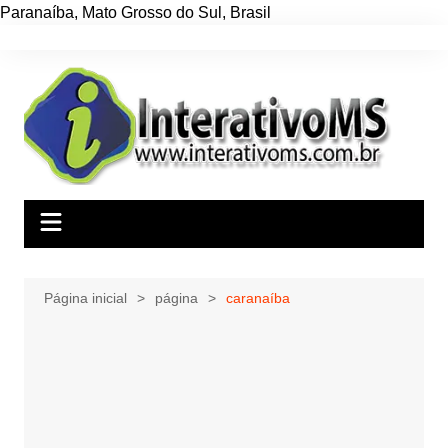
Paranaíba
,
Mato Grosso do Sul
,
Brasil
Ir
para
o
conteúdo
Página inicial
página
caranaíba