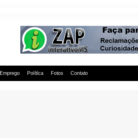
Emprego
Polítíca
Fotos
Contato