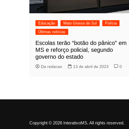
Educação
Mato Grosso do Sul
Polícia
Últimas notícias
Escolas terão “botão do pânico” em
MS e reforço policial, segundo
governo do estado
Da redacao
13 de abril de 2023
0
Copyright © 2026 InterativoMS. All rights reserved.