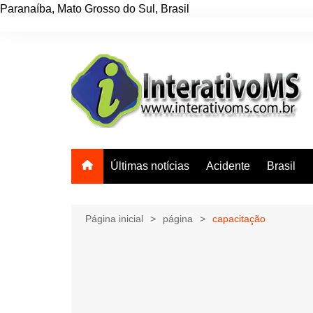
Paranaíba
,
Mato Grosso do Sul
,
Brasil
Ir
para
o
conteúdo
Últimas notícias
Acidente
Brasil
Página inicial
página
capacitação