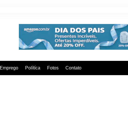
Emprego
Polítíca
Fotos
Contato