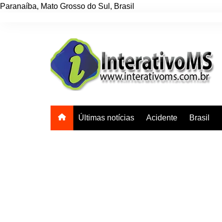
Paranaíba
,
Mato Grosso do Sul
,
Brasil
Ir
para
o
conteúdo
Últimas notícias
Acidente
Brasil