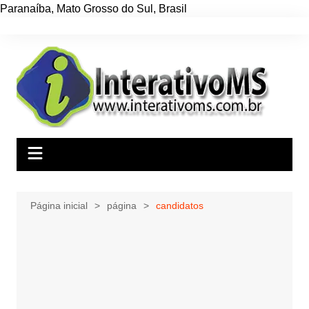
Paranaíba
,
Mato Grosso do Sul
,
Brasil
Ir
para
o
conteúdo
Página inicial
página
candidatos