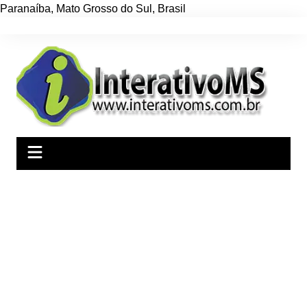
Paranaíba
,
Mato Grosso do Sul
,
Brasil
Ir
para
o
conteúdo