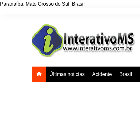
Paranaíba
,
Mato Grosso do Sul
,
Brasil
Ir
para
o
conteúdo
Últimas notícias
Acidente
Brasil