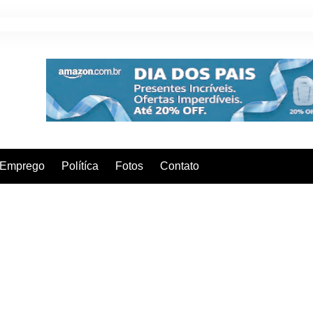
Emprego
Polítíca
Fotos
Contato