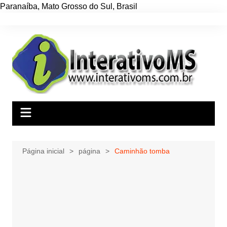
Paranaíba
,
Mato Grosso do Sul
,
Brasil
Ir
para
o
conteúdo
Página inicial
página
Caminhão tomba