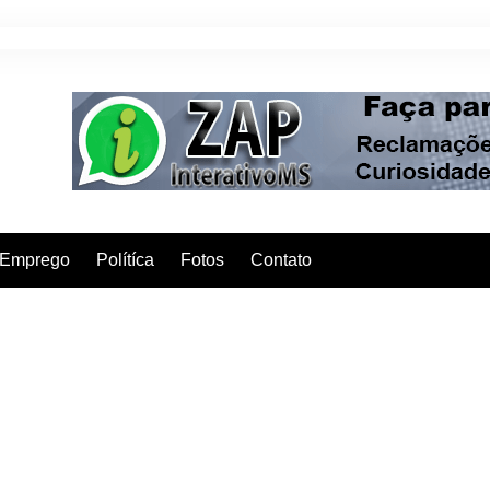
Emprego
Polítíca
Fotos
Contato