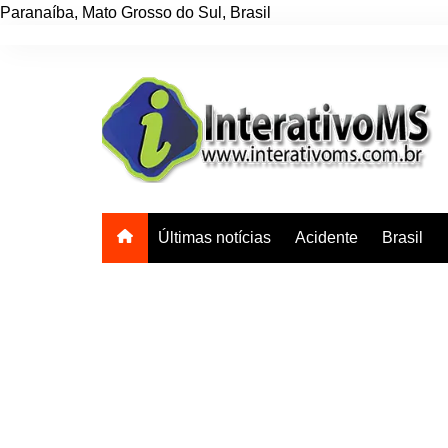
Paranaíba
,
Mato Grosso do Sul
,
Brasil
Ir
para
o
conteúdo
Últimas notícias
Acidente
Brasil