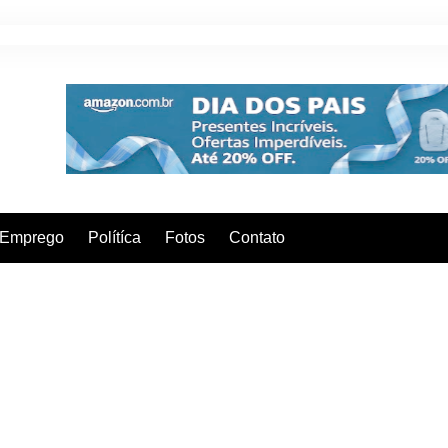
Emprego
Polítíca
Fotos
Contato