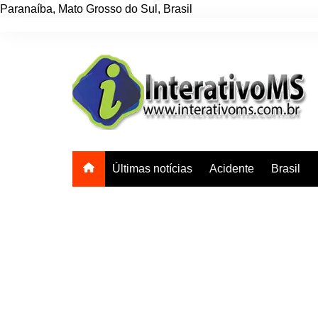
Paranaíba
,
Mato Grosso do Sul
,
Brasil
Ir
para
o
conteúdo
Últimas notícias
Acidente
Brasil