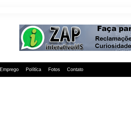
Emprego
Polítíca
Fotos
Contato