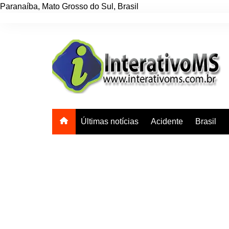
Paranaíba
,
Mato Grosso do Sul
,
Brasil
Ir
para
o
conteúdo
Últimas notícias
Acidente
Brasil