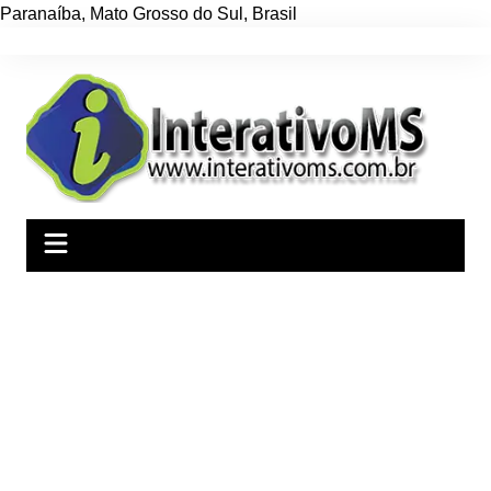
Paranaíba
,
Mato Grosso do Sul
,
Brasil
Ir
para
o
conteúdo