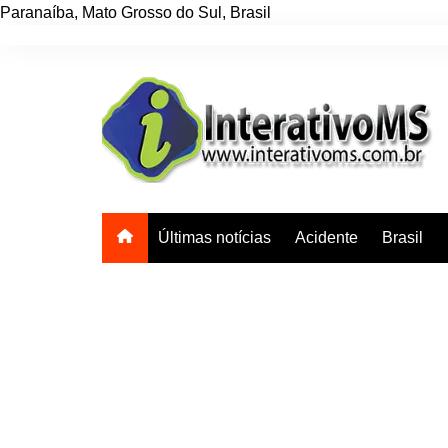
Paranaíba
,
Mato Grosso do Sul
,
Brasil
Ir
para
o
conteúdo
Últimas notícias
Acidente
Brasil