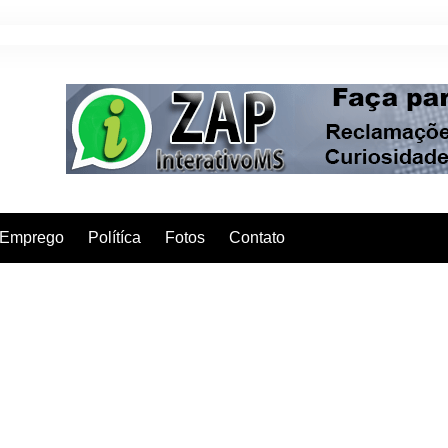
Emprego
Polítíca
Fotos
Contato