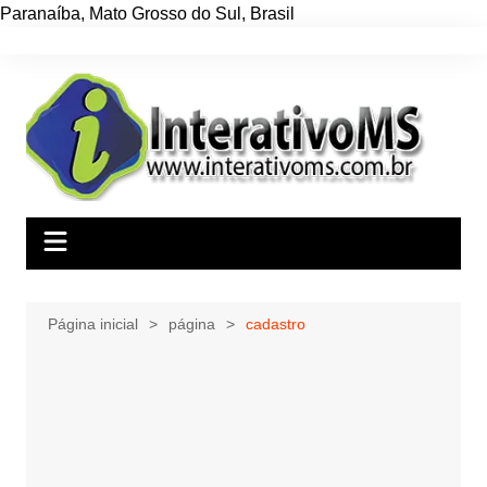
Paranaíba
,
Mato Grosso do Sul
,
Brasil
Ir
para
o
conteúdo
Página inicial
página
cadastro