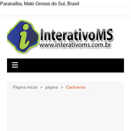
Paranaíba
,
Mato Grosso do Sul
,
Brasil
Ir
para
o
conteúdo
Página inicial
página
Cachorros