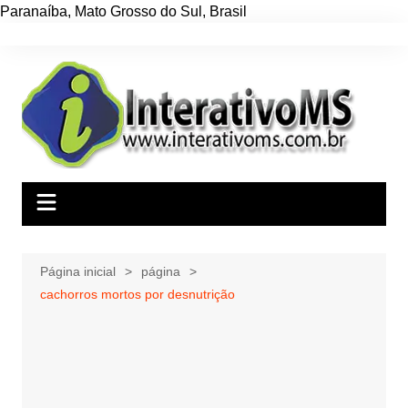
Paranaíba
,
Mato Grosso do Sul
,
Brasil
Ir
para
o
conteúdo
Página inicial
página
cachorros mortos por desnutrição