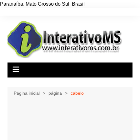
Paranaíba
,
Mato Grosso do Sul
,
Brasil
Ir
para
o
conteúdo
Página inicial
página
cabelo