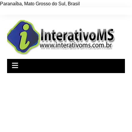
Paranaíba
,
Mato Grosso do Sul
,
Brasil
Ir
para
o
conteúdo