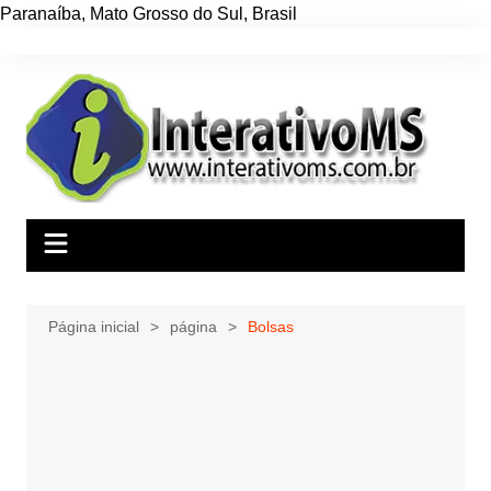
Paranaíba
,
Mato Grosso do Sul
,
Brasil
Ir
para
o
conteúdo
Página inicial
página
Bolsas