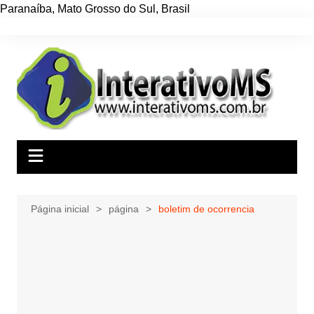
Paranaíba
,
Mato Grosso do Sul
,
Brasil
Ir
para
o
conteúdo
Página inicial
página
boletim de ocorrencia