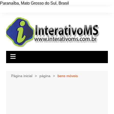
Paranaíba
,
Mato Grosso do Sul
,
Brasil
Ir
para
o
conteúdo
Página inicial
página
bens móveis