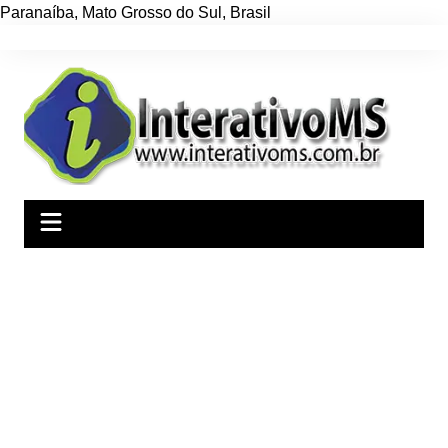
Paranaíba
,
Mato Grosso do Sul
,
Brasil
Ir
para
o
conteúdo