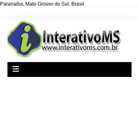
Paranaíba
,
Mato Grosso do Sul
,
Brasil
Ir
para
o
conteúdo