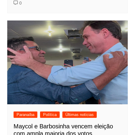
0
Paranaíba
Polítíca
Últimas notícias
Maycol e Barbosinha vencem eleição
com ampla maioria dos votos