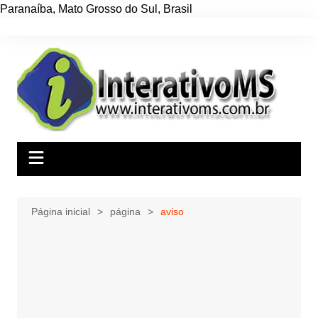
Paranaíba
,
Mato Grosso do Sul
,
Brasil
Ir
para
o
conteúdo
Página inicial
página
aviso