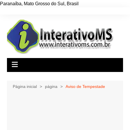
Paranaíba
,
Mato Grosso do Sul
,
Brasil
Ir
para
o
conteúdo
Página inicial
página
Aviso de Tempestade