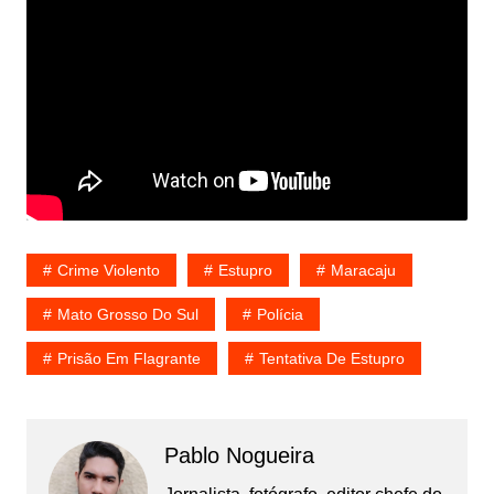
Crime Violento
Estupro
Maracaju
Mato Grosso Do Sul
Polícia
Prisão Em Flagrante
Tentativa De Estupro
Pablo Nogueira