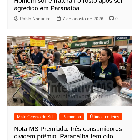
Homem sofre fratura no rosto após ser
agredido em Paranaíba
Pablo Nogueira
7 de agosto de 2026
0
Mato Grosso do Sul
Paranaíba
Últimas notícias
Nota MS Premiada: três consumidores
dividem prêmio; Paranaíba tem oito