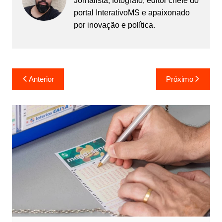
Jornalista, fotógrafo, editor chefe do
portal InterativoMS e apaixonado
por inovação e política.
Navegação
Anterior
Próximo
de
Post