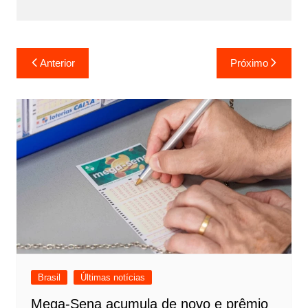
Navegação
Anterior
Próximo
de
Post
Brasil
Últimas notícias
Mega-Sena acumula de novo e prêmio