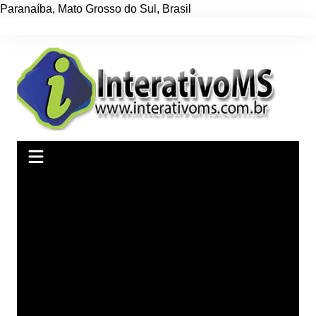
Paranaíba
,
Mato Grosso do Sul
,
Brasil
Ir
para
o
conteúdo