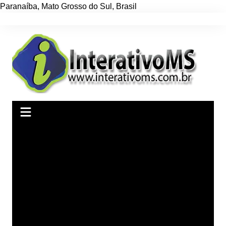
Paranaíba
,
Mato Grosso do Sul
,
Brasil
Ir
para
o
conteúdo