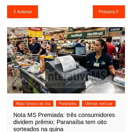
Navegação
Anterior
Próximo
de
Post
Mato Grosso do Sul
Paranaíba
Últimas notícias
Nota MS Premiada: três consumidores
dividem prêmio; Paranaíba tem oito
sorteados na quina