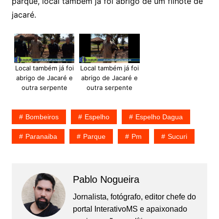
parque, local também já foi abrigo de um filhote de
jacaré.
Local também já foi
Local também já foi
abrigo de Jacaré e
abrigo de Jacaré e
outra serpente
outra serpente
Bombeiros
Espelho
Espelho Dagua
Paranaiba
Parque
Pm
Sucuri
Pablo Nogueira
Jornalista, fotógrafo, editor chefe do
portal InterativoMS e apaixonado