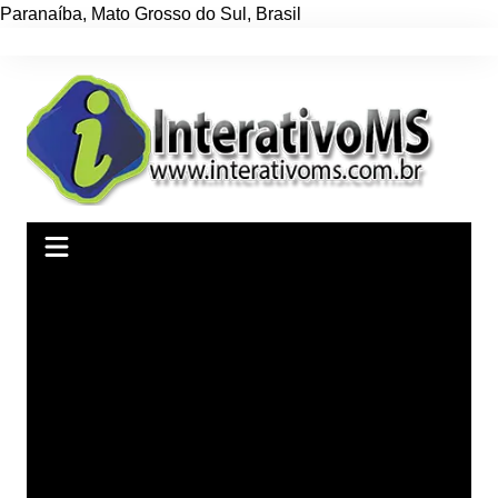
Paranaíba
,
Mato Grosso do Sul
,
Brasil
Ir
para
o
conteúdo