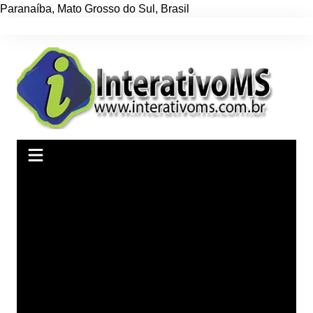
Paranaíba
,
Mato Grosso do Sul
,
Brasil
Ir
para
o
conteúdo