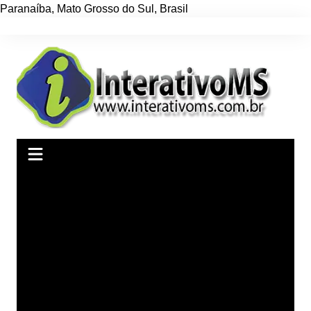
Paranaíba
,
Mato Grosso do Sul
,
Brasil
Ir
para
o
conteúdo