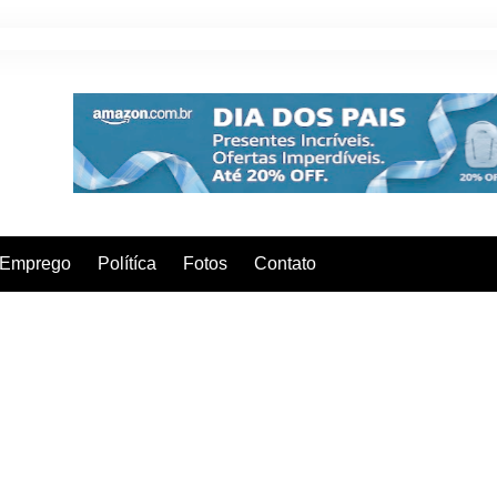
Emprego
Polítíca
Fotos
Contato