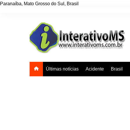
Paranaíba
,
Mato Grosso do Sul
,
Brasil
Ir
para
o
conteúdo
Últimas notícias
Acidente
Brasil