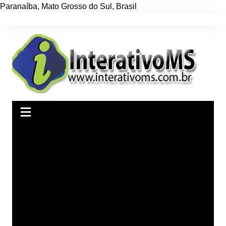
Paranaíba
,
Mato Grosso do Sul
,
Brasil
Ir
para
o
conteúdo