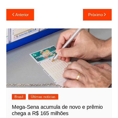
Navegação
Anterior
Próximo
de
Post
Brasil
Últimas notícias
Mega-Sena acumula de novo e prêmio
chega a R$ 165 milhões