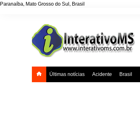
Paranaíba
,
Mato Grosso do Sul
,
Brasil
Ir
para
o
conteúdo
Últimas notícias
Acidente
Brasil