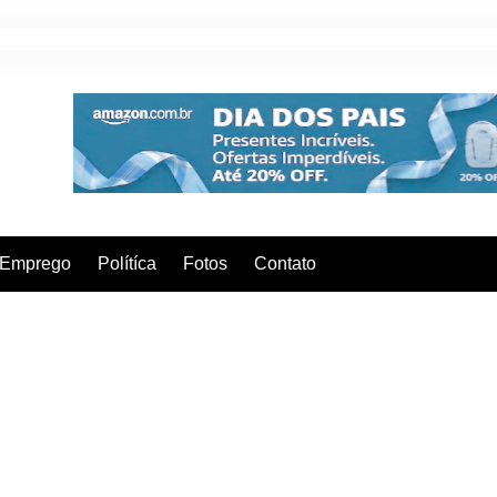
Emprego
Polítíca
Fotos
Contato