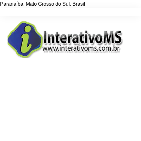
Paranaíba
,
Mato Grosso do Sul
,
Brasil
Ir
para
o
conteúdo