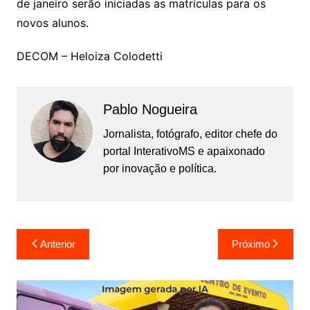
de janeiro serão iniciadas as matrículas para os
novos alunos.
DECOM – Heloiza Colodetti
Pablo Nogueira
Jornalista, fotógrafo, editor chefe do
portal InterativoMS e apaixonado
por inovação e política.
Navegação
Anterior
Próximo
de
Post