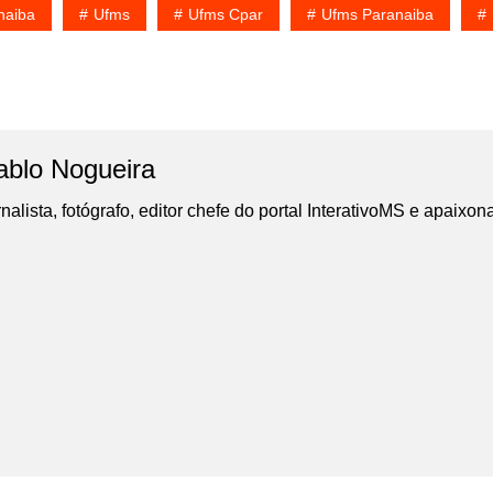
naiba
Ufms
Ufms Cpar
Ufms Paranaiba
ablo Nogueira
nalista, fotógrafo, editor chefe do portal InterativoMS e apaixon