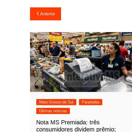
Navegação
Anterior
de
Post
Mato Grosso do Sul
Paranaíba
Últimas notícias
Nota MS Premiada: três
consumidores dividem prêmio;