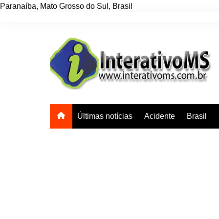
Paranaíba
,
Mato Grosso do Sul
,
Brasil
Ir
para
o
conteúdo
Últimas notícias
Acidente
Brasil