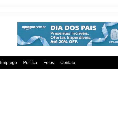
Emprego
Polítíca
Fotos
Contato