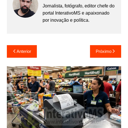
Jornalista, fotógrafo, editor chefe do
portal InterativoMS e apaixonado
por inovação e política.
Navegação
Anterior
Próximo
de
Post