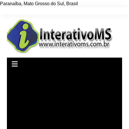
Paranaíba
,
Mato Grosso do Sul
,
Brasil
Ir
para
o
conteúdo