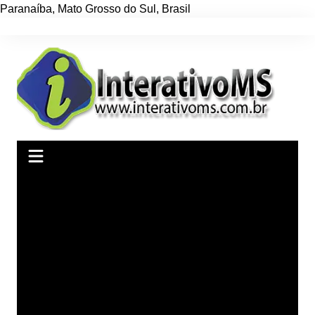
Paranaíba
,
Mato Grosso do Sul
,
Brasil
Ir
para
o
conteúdo