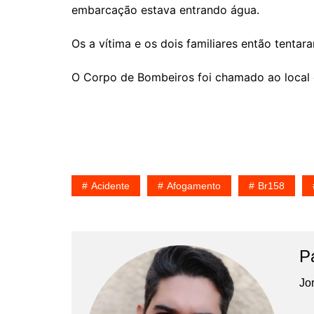
embarcação estava entrando água.
Os a vítima e os dois familiares então tent
O Corpo de Bombeiros foi chamado ao local e
Acidente
Afogamento
Br158
P
Jor