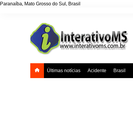
Paranaíba
,
Mato Grosso do Sul
,
Brasil
Ir
para
o
conteúdo
Últimas notícias
Acidente
Brasil