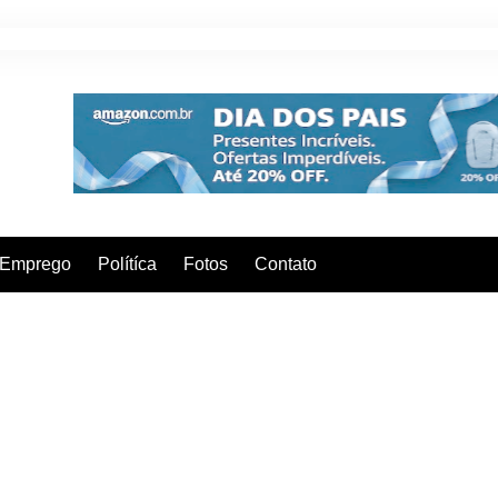
Emprego
Polítíca
Fotos
Contato