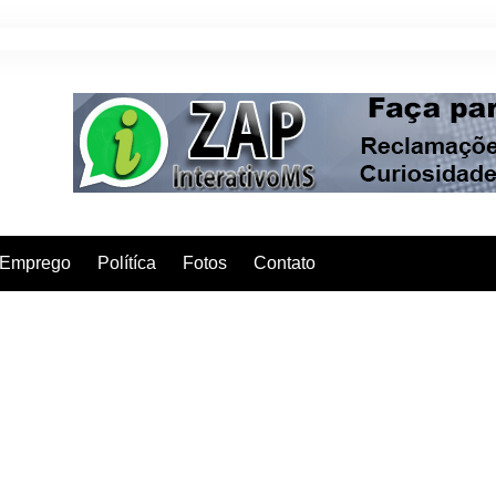
Emprego
Polítíca
Fotos
Contato