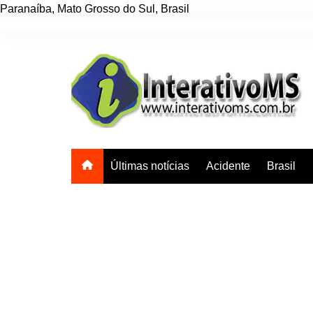
Paranaíba
,
Mato Grosso do Sul
,
Brasil
Ir
para
o
conteúdo
Últimas notícias
Acidente
Brasil